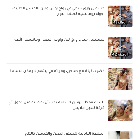
حب على ورق تنتهي في زواج اوس ولين بالفشل الظريف
اجواء رومانسيه لحلقه اليوم
مسلسل حب ع ورق لين واوس قصه رومانسيه رائعه
قضيت ليلة مع صاحبي ومراته في بيتهم لا يمكن انساهـا
للبنات فقط.. روتين 30 ثانية يجب أن تفعليه قبل دخول أي
غرفة تبديل ملابس
الخلطة اليابانية لتبييض اليدين والقدمين كالثلج