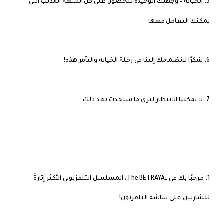
5. الخيانة – وجهتك الوحيدة للحصول على كل المتعة المذنب التي
يمكنك التعامل معها
6. شكرًا لانضمامك إلينا في رحلة الخيانة والتآمر هذه!
7. لا يمكننا الانتظار لنرى ما سيحدث بعد ذلك…
1. مرحبًا بك في The BETRAYAL، المسلسل التلفزيوني الأكثر إثارةً
للشاربين على شاشة التلفزيون!