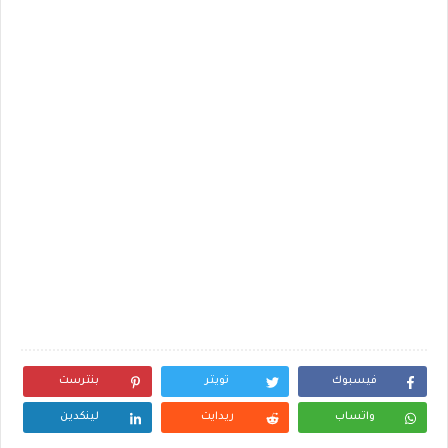
فيسبوك
تويتر
بنترست
واتساب
ريدايت
لينكدين