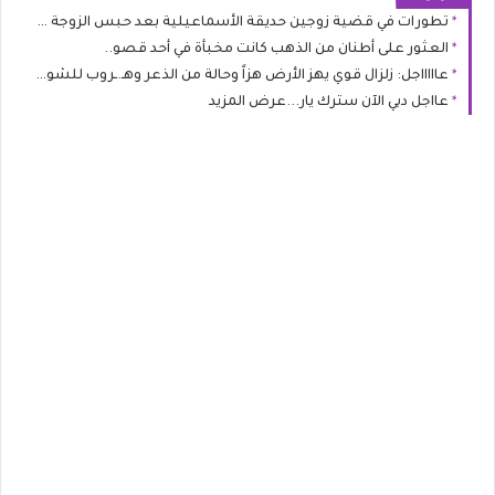
تطورات في قضية زوجين حديقة الأسماعيلية بعد حبس الزوجة .....المزيد
العثور على أطنان من الذهب كانت مخبأة في أحد قصو..
عاااااجل: زلزال قوي يهز الأرض هزاً وحالة من الذعر وهـ.ـروب للشوارع.. عرض المزيد
عااجل دبي الآن سترك يار...عرض المزيد