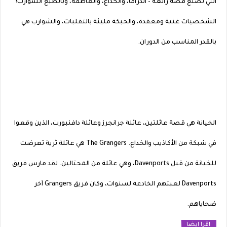
التي تصنع قصة رائعة - الدراما، والخداع، والعاطفة، وبالطبع الشوارب!
الشخصيات غنية ومعقدة، والحبكة مليئة بالتقلبات، والشوارب هي
بالقدر المناسب من الدوران.
الخيانة هي قصة عائلتين، عائلة جرانجرز وعائلة دافنبورت، الذين وقعوا
في شبكة من الأكاذيب والخداع. The Grangers هي عائلة ثرية تعرضت
للخيانة من قبل Davenports، وهي عائلة من المحتالين. لقد مارس فريق
Davenports لعبتهم الخادعة لسنوات، وكان فريق Grangers آخر
ضحاياهم.
اقرا ايضا