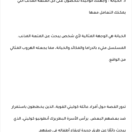
5. الخيانة – وجهتك الوحيدة للحصول على كل المتعة المذنب التي
يمكنك التعامل معها
الخيانة هي الوجهة المثالية لأي شخص يبحث عن المتعة المذنب.
المسلسل مليء بالدراما والمكائد والخيانة، مما يجعله الهروب المثالي
من الواقع.
تدور القصة حول أفراد عائلة كوليتي القوية، الذين يخططون باستمرار
ضد بعضهم البعض. يرأس الأسرة البطريرك أنطونيو كوليتي، الذي
يبحث دائمًا عن طرق جديدة لإبقاء أطفاله في صفهم.