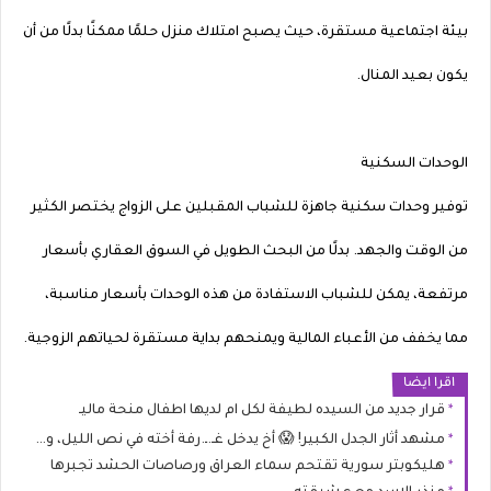
بيئة اجتماعية مستقرة، حيث يصبح امتلاك منزل حلمًا ممكنًا بدلًا من أن
يكون بعيد المنال.
الوحدات السكنية
توفير وحدات سكنية جاهزة للشباب المقبلين على الزواج يختصر الكثير
من الوقت والجهد. بدلًا من البحث الطويل في السوق العقاري بأسعار
مرتفعة، يمكن للشباب الاستفادة من هذه الوحدات بأسعار مناسبة،
مما يخفف من الأعباء المالية ويمنحهم بداية مستقرة لحياتهم الزوجية.
اقرا ايضا
قرار جديد من السيده لطيفة لكل ام لديها اطفال منحة ماليـ
مشهد أثار الجدل الكبير! 😱 أخ يدخل غـ.ـ.رفة أخته في نص الليل، وما يعرفوش إن اللايف شغال.. اللي حصل خلّى الناس في حالة من الذهول! 😮🔥
هليكوبتر سورية تقتحم سماء العراق ورصاصات الحشد تجبرها