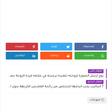
فيسبوك
تويتر
بنترست
واتساب
ريدايت
لينكدين
المقال التالي
زوج ارسل الصورة لزوجته تلميحا برغبته في علاقه فردة الزوجة بصور
المقال السابق
7 أساليب يجب اتباعها للتخلص من رائحة الملابس الكريهة بدون استخدام المنظفات
منوعات