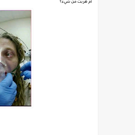
أم هربت من شيء؟