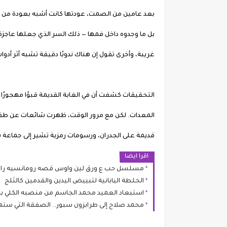
بعد عامين من الصمت، عودتها كانت أشبه بعودة من ال
بل ما وجدوه داخل فمها — ذلك السر الذي جعلها عاجزة 
غريبة، وأخرى تقول إن هناك ندوبًا دقيقة تشبه أثر أدو
التحقيقات كشفت أن في الغابة القديمة قبوًا مهجورًا
المعدات. لكن مع مرور الوقت، ظهرت شائعات عن طقوس 
قديمة على الجدران، ورسومات رمزية تشير إلى جماعة 
اقرا ايضا
مسلسل حب ع ورق لين واوس قصه رومانسيه را
الخلطة اليابانية لتبييض اليدين والقدمين كالثلج
استبعاد العميد محمد الجاسم من منصبه الكلي با
محمد صلاح إلى طرابزون سبور.. الصفقة التي ستهز 