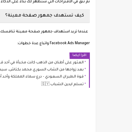
ثم تثق في الاقتراحات التي ستظهر لك بناءً على الذك
كيف تستهدف جمهور صفحة معينة؟
Facebook Ads Manager واتباع عدة خطوات:
اقرا ايضا
العثور على أطنان من الذهب كانت مخبأة في أحد ق
بعد زواجها من الشاب السوري محمد بكتاش، سيدة أرجنتينية تعتنق ال
قوة الطيران السعودي - درع سماء المملكة وأحد أ
تسلم ايدين الشباب 🇸🇾