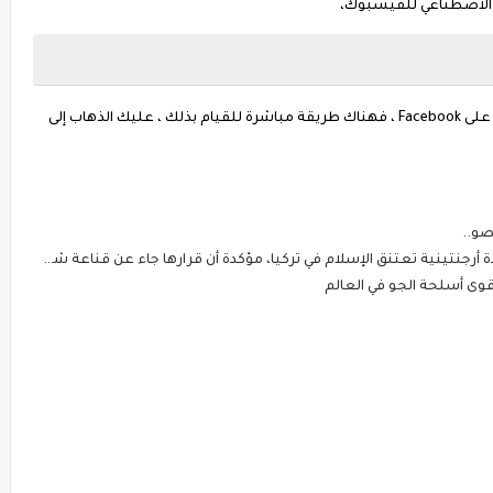
اء الاصطناعي للفيسبوك،
عندما تريد استهداف جمهور صفحة معينة تنافسك على Facebook ، فهناك طريقة مباشرة للقيام بذلك ، عليك الذهاب إلى
صو..
إسلام في تركيا، مؤكدة أن قرارها جاء عن قناعة شخصية تامة ودون أي ضغط أو إكراه من زوجها
قوى أسلحة الجو في العالم