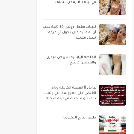
في بيتهم لا يمكن انساهـا
للبنات فقط.. روتين 30 ثانية يجب
أن تفعليه قبل دخول أي غرفة
تبديل ملابس
الخلطة اليابانية لتبييض اليدين
والقدمين كالثلج
عاجل ‼️ القصة الكاملة وراء
القبض على العروسة التي وثقت
بالفيديو ما حدث في ليلة الدخلة
ظهور نتائج البكلوريا