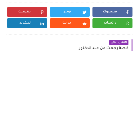
فيسبوك
تويتر
بنترست
واتساب
ريدايت
لينكدين
المقال التالي
قصة رجعت من عند الدكتور