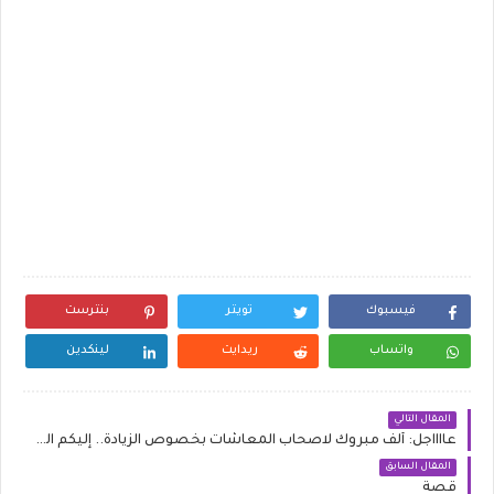
فيسبوك
تويتر
بنترست
واتساب
ريدايت
لينكدين
المقال التالي
عااااجل: ألف مبروك لاصحاب المعاشات بخصوص الزيادة.. إليكم القرار الجديد 2025
المقال السابق
قصة