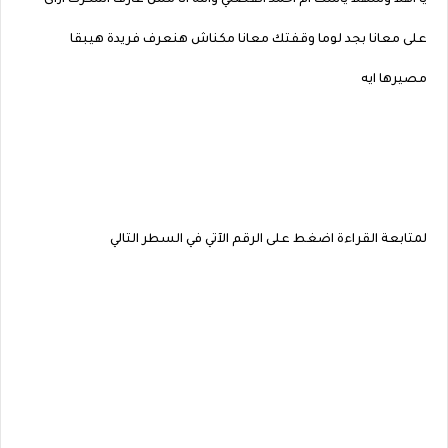
يا اهلا وسهلا ياست ام احمد اتفضلي والله انا مش عارف اشكرك ازاى
على معانا بجد لوما وقفتك معانا مكناش هنعرف فريدة هيبقا
مصيرها ايه
لمتابعة القراءة اضغط على الرقم الآتي في السطر التالي