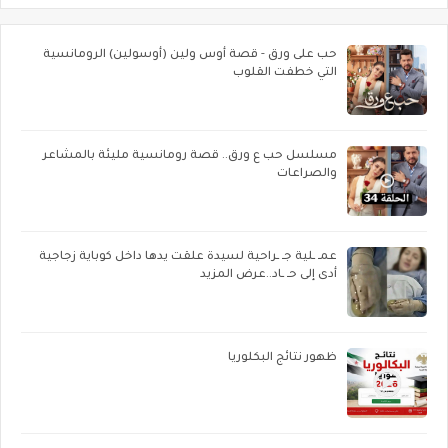
حب على ورق - قصة أوس ولين (أوسولين) الرومانسية
التي خطفت القلوب
مسلسل حب ع ورق.. قصة رومانسية مليئة بالمشاعر
والصراعات
عمـ ـلية جـ ـراحية لسيدة علقت يدها داخل كوباية زجاجية
أدى إلى حـ ـاد..عرض المزيد
ظهور نتائج البكلوريا