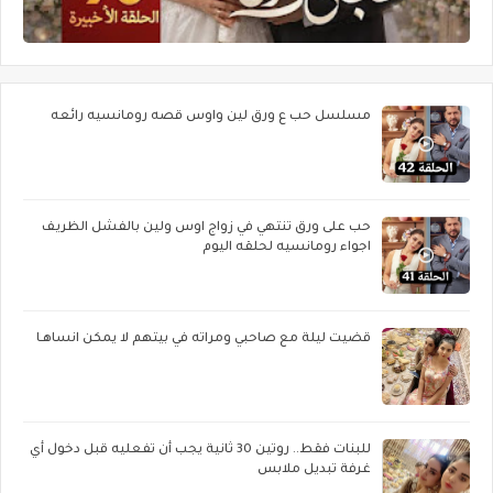
مسلسل حب ع ورق لين واوس قصه رومانسيه رائعه
حب على ورق تنتهي في زواج اوس ولين بالفشل الظريف
اجواء رومانسيه لحلقه اليوم
قضيت ليلة مع صاحبي ومراته في بيتهم لا يمكن انساهـا
للبنات فقط.. روتين 30 ثانية يجب أن تفعليه قبل دخول أي
غرفة تبديل ملابس