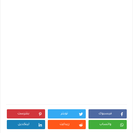
فيسبوك
تويتر
بنترست
واتساب
ريدايت
لينكدين