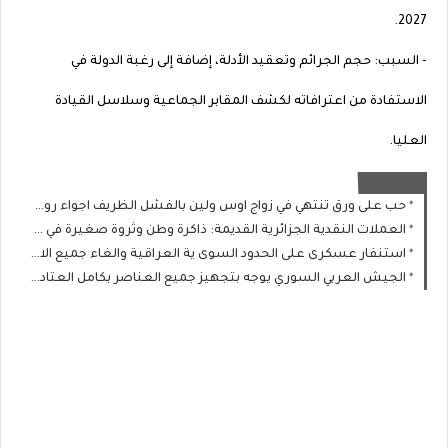
2027.
- السبب: حجم الجرائم وتعقيد الأدلة، إضافة إلى رغبة الدولة في
الاستفادة من اعترافاته لكشف المقابر الجماعية وسلاسل القيادة
العليا.
اقرا ايضا
حب على ورق تنتهي في زواج اوس ولين بالفشل الظريف اجواء رومانسيه لحلقه اليوم
العملات النقدية الجزائرية القديمة: ذاكرة وطن وثروة صغيرة في درجك
استنفار عسكرى على الحدود السوى ية العراقية والغاء جميع الاجازات والتحاق جميع العساكر والضباط
الجيش العربي السوري يوجه بتجهيز جميع العناصر بكامل العتاد القتالي ورفع الجاهزية الحربية إلى أقصى مستوى