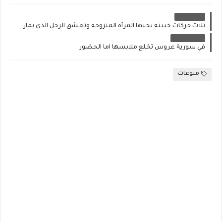
المقال التالي
ثلاث حركات خبيثه تحبها المرأة المتزوحه وتعشق الرجل الذى يمارس معها
المقال السابق
في سورية عروس تخلع ملابسها اما الحضور
منوعات