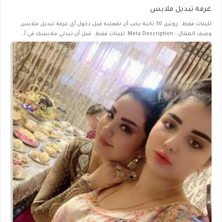
غرفة تبديل ملابس
للبنات فقط.. روتين 30 ثانية يجب أن تفعليه قبل دخول أي غرفة تبديل ملابس
وصف المقال - Meta Description: للبنات فقط.. قبل أن تبدلي ملابسك في أ…