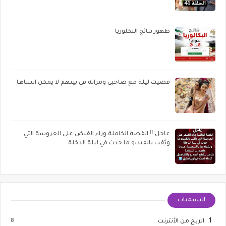
ظهور نتائج البكلوريا
قضيت ليلة مع صاحبي ومراته في بيتهم لا يمكن انساهـا
عاجل ‼️ القصة الكاملة وراء القبض على العروسة التي
وثقت بالفيديو ما حدث في ليلة الدخلة
التسميات
8
الربح من الأنترنت