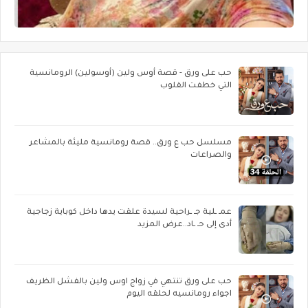
حب على ورق - قصة أوس ولين (أوسولين) الرومانسية
التي خطفت القلوب
مسلسل حب ع ورق.. قصة رومانسية مليئة بالمشاعر
والصراعات
عمـ ـلية جـ ـراحية لسيدة علقت يدها داخل كوباية زجاجية
أدى إلى حـ ـاد..عرض المزيد
حب على ورق تنتهي في زواج اوس ولين بالفشل الظريف
اجواء رومانسيه لحلقه اليوم