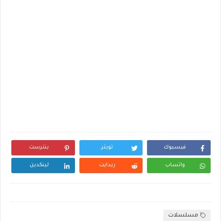
فيسبوك
تويتر
بنترست
واتساب
ريدايت
لينكدين
مسلسلات