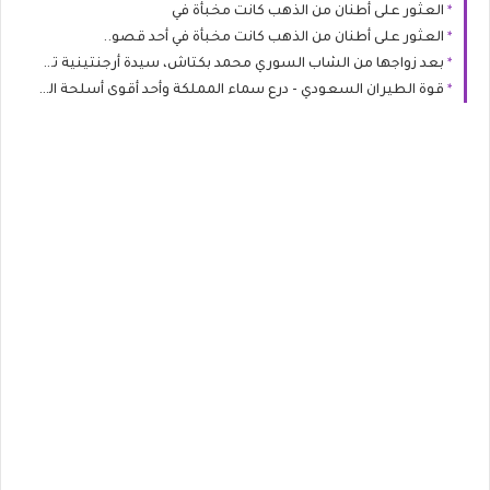
العثور على أطنان من الذهب كانت مخبأة في
العثور على أطنان من الذهب كانت مخبأة في أحد قصو..
بعد زواجها من الشاب السوري محمد بكتاش، سيدة أرجنتينية تعتنق الإسلام في تركيا، مؤكدة أن قرارها جاء عن قناعة شخصية تامة ودون أي ضغط أو إكراه من زوجها
قوة الطيران السعودي - درع سماء المملكة وأحد أقوى أسلحة الجو في العالم