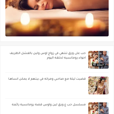
حب على ورق تنتهي في زواج اوس ولين بالفشل الظريف
اجواء رومانسيه لحلقه اليوم
قضيت ليلة مع صاحبي ومراته في بيتهم لا يمكن انساهـا
مسلسل حب ع ورق لين واوس قصه رومانسيه رائعه