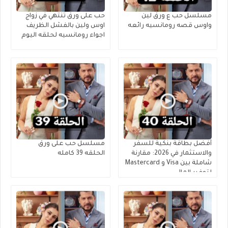
مسلسل حب ع ورق لين
حب على ورق تنتهي في زواج
واوس قصه رومانسيه رائعه
اوس ولين بالفشل الظريف
اجواء رومانسيه لحلقه اليوم
أفضل بطاقة بنكية للسفر
مسلسل حب على ورق
والاستثمار في 2026: مقارنة
الحلقه 39 كامله
شاملة بين Visa و Mastercard
لتوفير المال