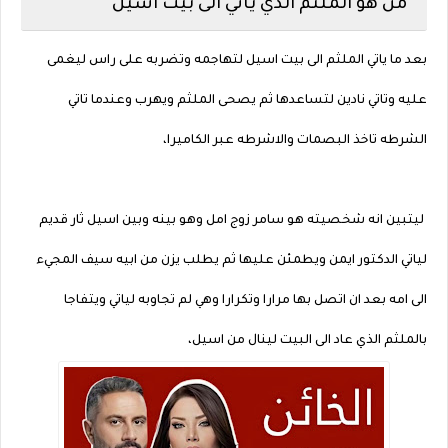
من هو الملثم الذي ياتي الى بيت اسيل
بعد ما ياتي الملثم الى بيت اسيل لتهاجمه وتضربه على راس ليغمى
عليه وتاتي نادين لتساعدها ثم يصحى الملثم ويهرب وعندما تاتي
الشرطه تاخذ البصمات والاشرطه عبر الكاميرا،
ليتبين انه شخصيته هو سامر زوج امل وهو بينه وبين اسيل ثار قديم
لياتي الدكتور ايمن ويطمئن عليها ثم يطلب يزن من ابيه سيف المجيء
الى امه بعد ان اتصل بها مرارا وتكرارا وهي لم تجاوبه لياتي ويتفاجا
بالملثم الذي عاد الى البيت لينال من اسيل،