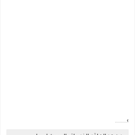
؟..........