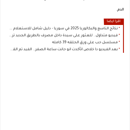
الدم.
اقرا ايضا
نتائج التاسع والبكالوريا 2025 في سوريا - دليل شامل للاستعلام وما بعد النجاح
فيديو متداول.. للعثور على سيدة داخل مصرف بالطريق الجديد تردد كلمة بشار الاسـ...عرض المزيد
مسلسل حب على ورق الحلقه 39 كامله
بعد الفيديو دا خلاص اتأكدت انو حانت ساعة الصفر.. الفيد تم القبض