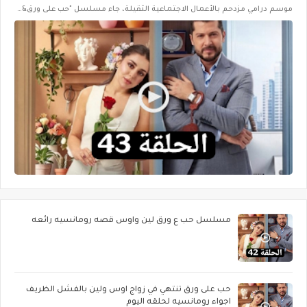
موسم درامي مزدحم بالأعمال الاجتماعية الثقيلة، جاء مسلسل "حب على ورق&…
مسلسل حب ع ورق لين واوس قصه رومانسيه رائعه
حب على ورق تنتهي في زواج اوس ولين بالفشل الظريف
اجواء رومانسيه لحلقه اليوم