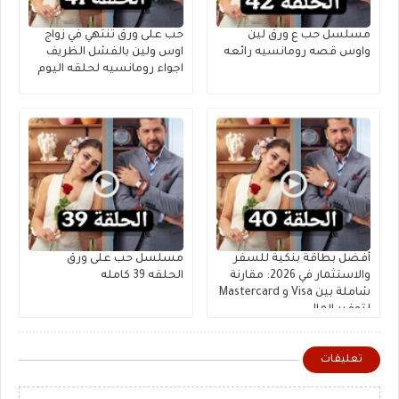
مسلسل حب ع ورق لين
حب على ورق تنتهي في زواج
واوس قصه رومانسيه رائعه
اوس ولين بالفشل الظريف
اجواء رومانسيه لحلقه اليوم
أفضل بطاقة بنكية للسفر
مسلسل حب على ورق
والاستثمار في 2026: مقارنة
الحلقه 39 كامله
شاملة بين Visa و Mastercard
لتوفير المال
تعليقات