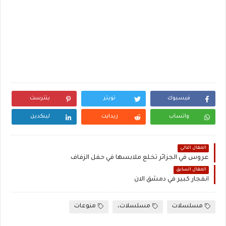
فيسبوك
تويتر
بنترست
واتساب
ريدايت
لينكدين
المقال التالي
عروس في الجزائر تخلع ملابسها في حفل الزفاف
المقال السابق
انفجار كبير في دمشق الان
مسلسلات
مسلسلات،
منوعات